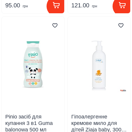
95.00
121.00
грн
грн
Pinio засіб для
Гіпоалергенне
купання 3 в1 Guma
кремове мило для
balonowa 500 мл
дітей Ziaja baby, 300