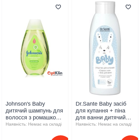
Johnson's Baby
Dr.Sante Baby засіб
дитячий шампунь для
для купання + піна
волосся з ромашкою
для ванни дитячий
300 мл
500 мл
Наявність:
Немає на складі
Наявність:
Немає на складі