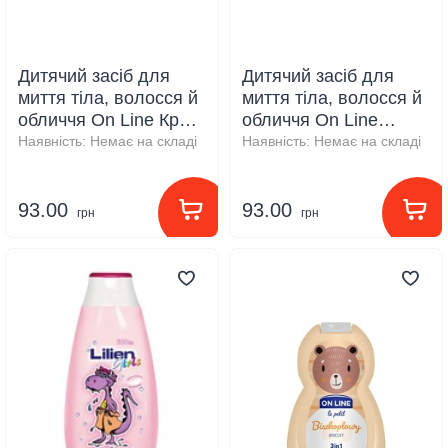
Дитячий засіб для
Дитячий засіб для
миття тіла, волосся й
миття тіла, волосся й
обличчя On Line Крем,
обличчя On Line
350 мл
Маршмелоу, 350 мл
Наявність:
Немає на складі
Наявність:
Немає на складі
93.00
93.00
грн
грн