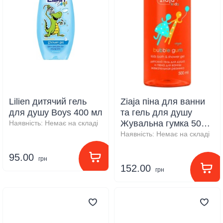
Lilien дитячий гель
Ziaja піна для ванни
для душу Boys 400 мл
та гель для душу
Жувальна гумка 500
Наявність:
Немає на складі
мл
Наявність:
Немає на складі
95.00
грн
152.00
грн