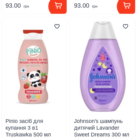
93.00
93.00
грн
грн
Pinio засіб для
Johnson's шампунь
купання 3 в1
дитячий Lavander
Truskawka 500 мл
Sweet Dreams 300 мл