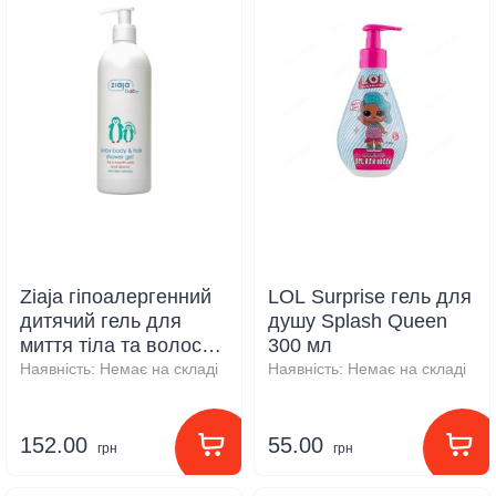
Ziaja гіпоалергенний
LOL Surprise гель для
дитячий гель для
душу Splash Queen
миття тіла та волосся
300 мл
з дозатором 400 мл
Наявність:
Немає на складі
Наявність:
Немає на складі
152.00
55.00
грн
грн