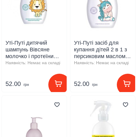
Уті-Путі дитячий
Уті-Путі засіб для
шампунь Вівсяне
купання дітей 2 в 1 з
молочко і протеїни
персиковим маслом
200 мл
200 мл
Наявність:
Немає на складі
Наявність:
Немає на складі
52.00
52.00
грн
грн