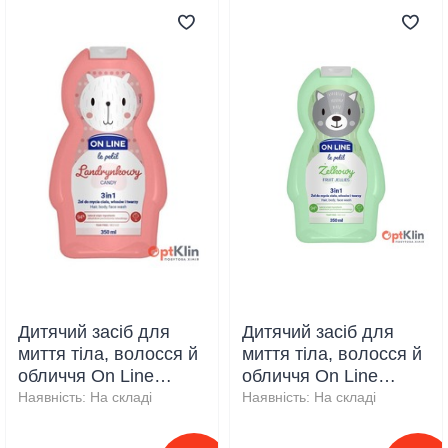
Дитячий засіб для
Дитячий засіб для
миття тіла, волосся й
миття тіла, волосся й
обличчя On Line
обличчя On Line
Цукерки, 350 мл
Фруктове желе, 350
Наявність:
На складі
Наявність:
На складі
мл