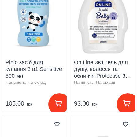
Pinio засіб для
On Line 3в1 гель для
купання 3 в1 Sensitive
душу, волосся та
500 мл
обличчя Protective 350
мл
Наявність:
На складі
Наявність:
На складі
105.00
93.00
грн
грн