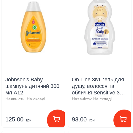
Johnson's Baby
On Line 3в1 гель для
шампунь дитячий 300
душу, волосся та
мл A12
обличчя Sensitive 350
мл
Наявність:
На складі
Наявність:
На складі
125.00
93.00
грн
грн