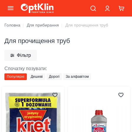
Головна
Для прибирання
Для прочищення труб
Для прочищення труб
Фільтр
Спочатку позувати:
Популярні
Дешеві
Дорогі
За алфавітом