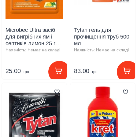
Microbec Ultra засіб
Tytan гель для
для вигрібних ям і
прочищення труб 500
септиків лимон 25 г
мл
А18
Наявність:
Немає на складі
Наявність:
Немає на складі
25.00
83.00
грн
грн