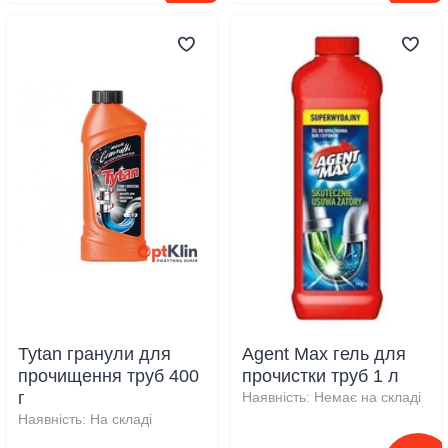
Tytan гранули для
Agent Max гель для
прочищення труб 400
прочистки труб 1 л
г
Наявність:
Немає на складі
Наявність:
На складі