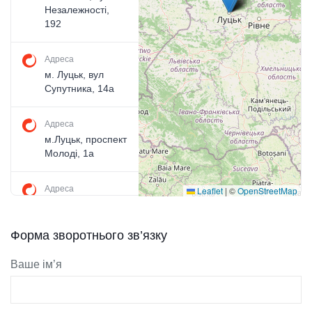
Незалежності,
192
Адреса
м. Луцьк, вул
Супутника, 14а
Адреса
м.Луцьк, проспект
Молоді, 1а
Адреса
Leaflet
|
©
OpenStreetMap
м. Луцьк, вул.
Привокзальна,10б
Форма зворотнього зв’язку
Адреса
Ваше ім’я
м. Луцьк, вул.
Липинського, 9