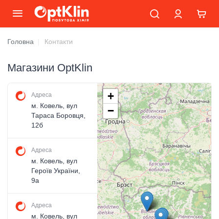
Головна
Контакти
Магазини OptKlin
+
Адреса
м. Ковель, вул
−
Тараса Боровця,
12б
Адреса
м. Ковель, вул
Героїв України,
9а
Адреса
м. Ковель, вул