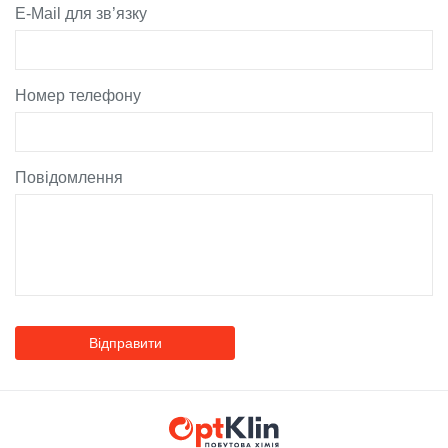
Адреса
E-Mail для зв’язку
м. Луцьк,
Проспект
Перемоги, 22
Номер телефону
Повідомлення
Відправити