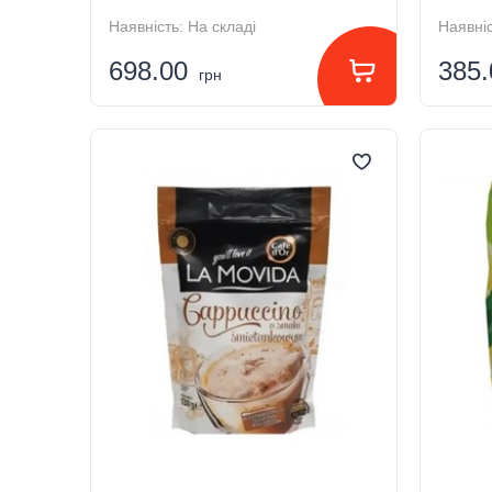
Наявність:
На складі
Наявніс
698.00
385
грн