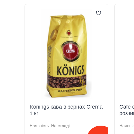
Konings кава в зернах Crema
Cafe 
1 кг
розчи
Наявність:
На складі
Наявніс