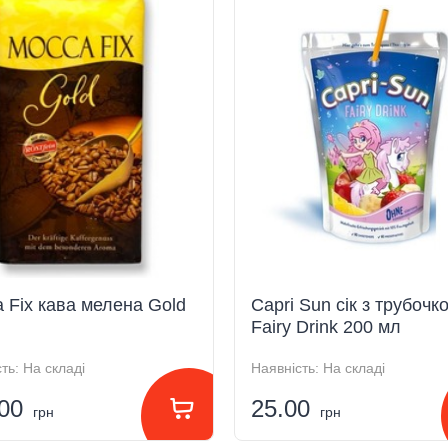
 Fix кава мелена Gold
Capri Sun сік з трубочк
Fairy Drink 200 мл
ть:
На складі
Наявність:
На складі
.00
25.00
грн
грн