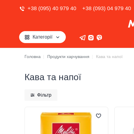
+38 (095) 40 979 40
+38 (093) 04 979 40
Категорії
Головна
Продукти харчування
Кава та напої
Кава та напої
Фільтр