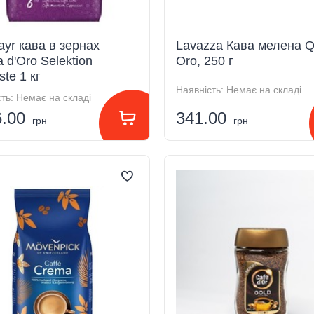
ayr кава в зернах
Lavazza Кава мелена Qu
 d'Oro Selektion
Oro, 250 г
te 1 кг
Наявність:
Немає на складі
ть:
Немає на складі
6.00
341.00
грн
грн