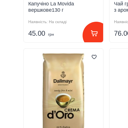
Капучіно La Movida
Чай г
вершкове130 г
з аро
Наявність:
На складі
Наявніс
45.00
76.
грн