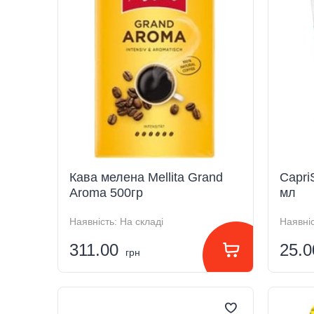
Кава мелена Mellita Grand
CapriS
Aroma 500гр
мл
Наявність:
На складі
Наявніс
311.00
25.
грн