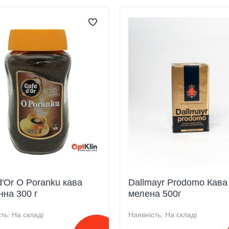
d'Or O Poranku кава
Dallmayr Prodomo Кава
нна 300 г
мелена 500г
ть:
На складі
Наявність:
На складі