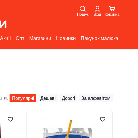
Пошук
Вхід
Корзина
Акції
Опт
Магазини
Новинки
Пакунок малюка
ати:
Популярні
Дешеві
Дорогі
За алфавітом