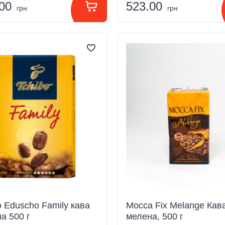
.00
523.00
грн
грн
 Eduscho Family кава
Mocca Fix Melange Кав
а 500 г
мелена, 500 г