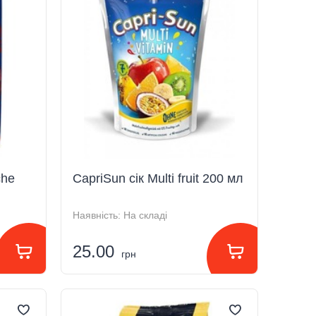
che
CapriSun сік Multi fruit 200 мл
Наявність:
На складі
25.00
грн