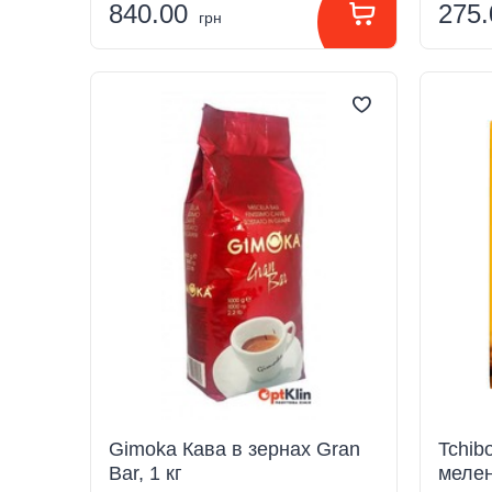
840.00
275
грн
Gimoka Кава в зернах Gran
Tchibo
Bar, 1 кг
мелен