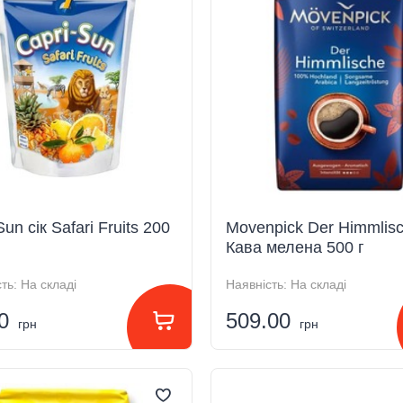
un сік Safari Fruits 200
Movenpick Der Himmlis
Кава мелена 500 г
ть:
На складі
Наявність:
На складі
00
509.00
грн
грн