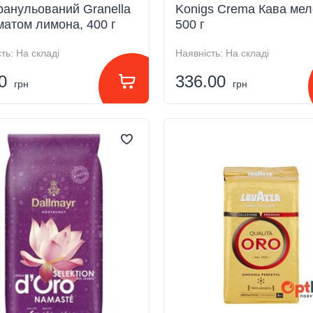
ранульований Granella
Konigs Crema Кава ме
матом лимона, 400 г
500 г
ть:
На складі
Наявність:
На складі
00
336.00
грн
грн