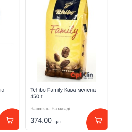
ою
Tchibo Family Кава мелена
450 г
Наявність:
На складі
374.00
грн